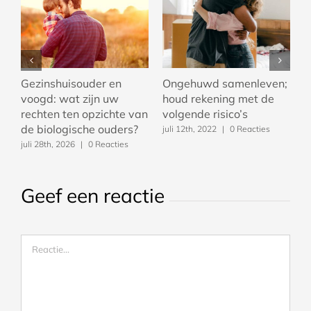
Gezinshuisouder en
Ongehuwd samenleven;
W
voogd: wat zijn uw
houd rekening met de
a
rechten ten opzichte van
volgende risico’s
c
es
de biologische ouders?
juli 12th, 2022
|
0 Reacties
j
juli 28th, 2026
|
0 Reacties
Geef een reactie
Reactie