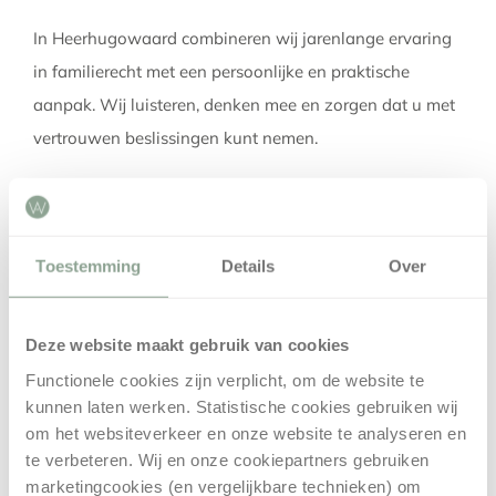
In Heerhugowaard combineren wij jarenlange ervaring
in familierecht met een persoonlijke en praktische
aanpak. Wij luisteren, denken mee en zorgen dat u met
vertrouwen beslissingen kunt nemen.
Neem contact op
Wilt u meer weten over familierecht of mediation in
Toestemming
Details
Over
Heerhugowaard? Neem
contact
op met
Advocatenkantoor Warmerdam voor een vrijblijvend
Deze website maakt gebruik van cookies
adviesgesprek.
Functionele cookies zijn verplicht, om de website te
kunnen laten werken. Statistische cookies gebruiken wij
om het websiteverkeer en onze website te analyseren en
te verbeteren. Wij en onze cookiepartners gebruiken
Hoe kunnen we u helpen?
marketingcookies (en vergelijkbare technieken) om