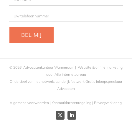
©
2026
Advocatenkantoor Warmerdam
| Website & online marketing
door
Afix internetbureau
Onderdeel van het netwerk:
Landelijk Netwerk Gratis Inloopspreekuur
Advocaten
Algemene voorwaarden
|
Kantoorklachtenregeling
|
Privacyverklaring
X
LinkedIn