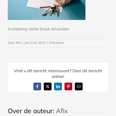
Investering relatie breuk advocaten
Door
Afix
|
juni 21st, 2022
|
0 Reacties
Vind u dit bericht interessant? Deel dit bericht
online!
Facebook
X
LinkedIn
Pinterest
E-
mail
Over de auteur:
Afix