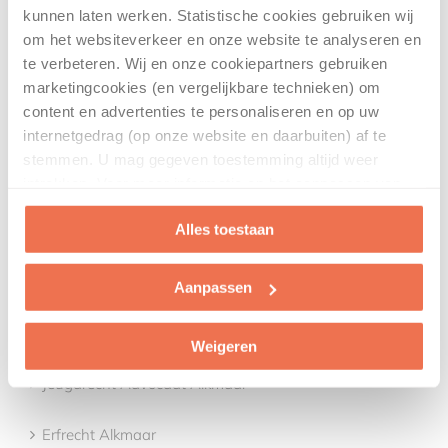
kunnen laten werken. Statistische cookies gebruiken wij
om het websiteverkeer en onze website te analyseren en
Mediation regio Langedijk
te verbeteren. Wij en onze cookiepartners gebruiken
marketingcookies (en vergelijkbare technieken) om
content en advertenties te personaliseren en op uw
CASTRICUM
internetgedrag (op onze website en daarbuiten) af te
stemmen. U mag gegeven toestemming altijd weer
intrekken. Voor meer informatie en het aanpassen van
Advocaat regio Castricum
uw keuze op onze website verwijzen wij u naar onze
Alles toestaan
privacyverklaring
.
Mediation regio Castricum
Aanpassen
ALKMAAR
Weigeren
Jeugdrecht Advocaat Alkmaar
Erfrecht Alkmaar