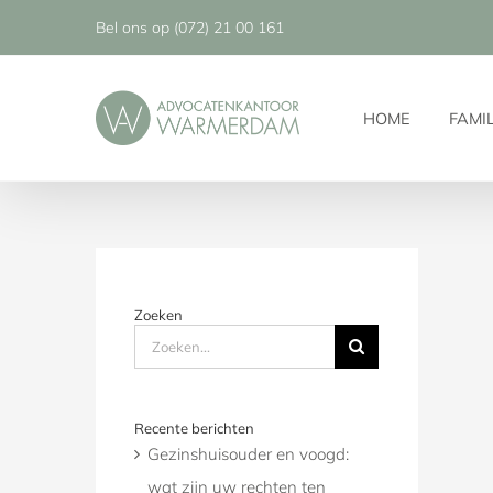
Ga
Bel ons op
(072) 21 00 161
naar
inhoud
HOME
FAMI
Zoeken
Zoeken
naar:
Recente berichten
Gezinshuisouder en voogd:
wat zijn uw rechten ten