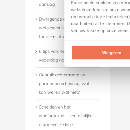
Functionele cookies zijn ver
aanslag
adoptie
Een zitting, wat kunt u
websiteverkeer en onze websi
verwachten?
|
0 Reacties
(en vergelijkbare technieken
Dwingende controle: van
februari 18th, 2021
|
0 Reacties
daarbuiten) af te stemmen. 
wetsvoorstel naar
van uw keuze op onze websit
familierechtpraktijk
6 tips voor een fijne
Weigeren
vaderdag na je scheiding
Gebruik achternaam ex-
partner na scheiding: wat
kan wel en wat niet?
Scheiden en het
woningtekort – een pijnlijke
maar eerlijke link?