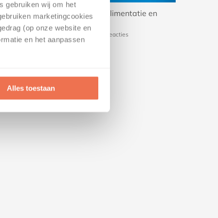
es gebruiken wij om het
n; houd
Wijziging van alimentatie en
Stiefoud
 gebruiken marketingcookies
nde risico’s
coronacrisis
mei 6th, 20
tgedrag (op onze website en
juli 27th, 2021
|
0 Reacties
ormatie en het aanpassen
Alles toestaan