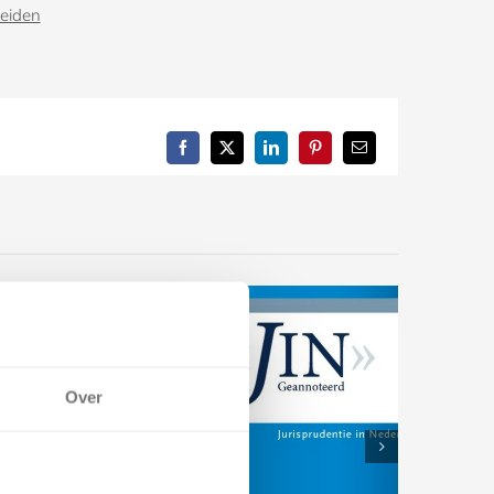
heiden
Facebook
X
LinkedIn
Pinterest
E-
mail
Over