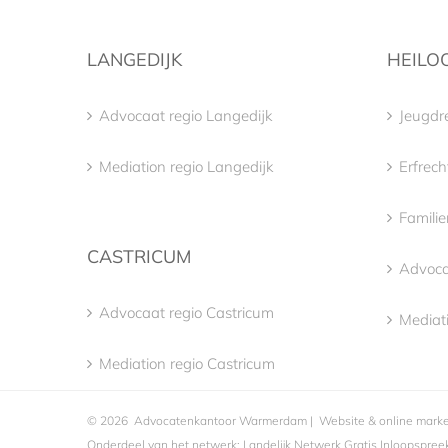
LANGEDIJK
HEILO
Advocaat regio Langedijk
Jeugdre
Mediation regio Langedijk
Erfrech
Familie
CASTRICUM
Advoca
Advocaat regio Castricum
Mediati
Mediation regio Castricum
©
2026
Advocatenkantoor Warmerdam
| Website & online mark
Onderdeel van het netwerk:
Landelijk Netwerk Gratis Inloopspre