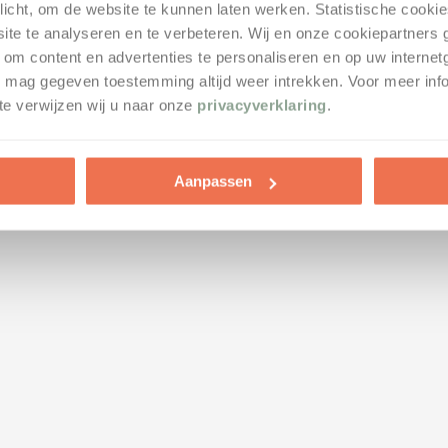
plicht, om de website te kunnen laten werken. Statistische cooki
Gezinshuisouder en voogd: wat
Ongehuwd samenleve
te te analyseren en te verbeteren. Wij en onze cookiepartners
zijn uw rechten ten opzichte van
rekening met de volge
) om content en advertenties te personaliseren en op uw interne
de biologische ouders?
juli 12th, 2022
|
0 Reacties
U mag gegeven toestemming altijd weer intrekken. Voor meer inf
juli 28th, 2026
|
0 Reacties
e verwijzen wij u naar onze
privacyverklaring
.
Aanpassen