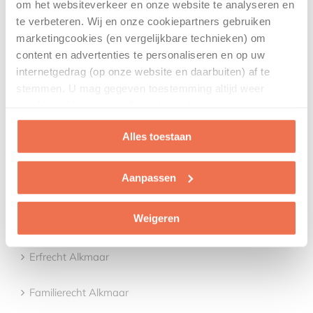
om het websiteverkeer en onze website te analyseren en
te verbeteren. Wij en onze cookiepartners gebruiken
marketingcookies (en vergelijkbare technieken) om
CASTRICUM
content en advertenties te personaliseren en op uw
internetgedrag (op onze website en daarbuiten) af te
Advocaat regio Castricum
stemmen. U mag gegeven toestemming altijd weer
intrekken. Voor meer informatie en het aanpassen van
Mediation regio Castricum
uw keuze op onze website verwijzen wij u naar onze
Alles toestaan
privacyverklaring
.
Aanpassen
ALKMAAR
Weigeren
Jeugdrecht Advocaat Alkmaar
Erfrecht Alkmaar
Familierecht Alkmaar