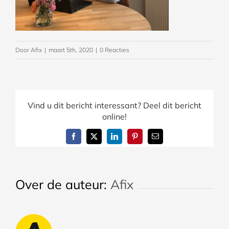
Door
Afix
|
maart 5th, 2020
|
0 Reacties
Vind u dit bericht interessant? Deel dit bericht
online!
Facebook
X
LinkedIn
Pinterest
E-
mail
Over de auteur:
Afix