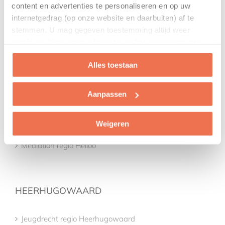
content en advertenties te personaliseren en op uw
HEILOO
internetgedrag (op onze website en daarbuiten) af te
stemmen. U mag gegeven toestemming altijd weer
intrekken. Voor meer informatie en het aanpassen van
Jeugdrecht regio Heiloo
uw keuze op onze website verwijzen wij u naar onze
Alles toestaan
privacyverklaring
.
Erfrecht regio Heiloo
Familierecht regio Heiloo
Aanpassen
Advocaat regio Heiloo
Weigeren
Mediation regio Heiloo
HEERHUGOWAARD
Jeugdrecht regio Heerhugowaard