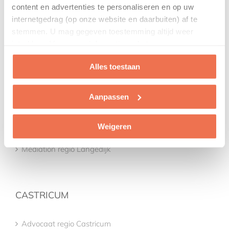
content en advertenties te personaliseren en op uw
internetgedrag (op onze website en daarbuiten) af te
Kinderalimentatie
stemmen. U mag gegeven toestemming altijd weer
intrekken. Voor meer informatie en het aanpassen van
Scheiden en een eigen bedrijf
uw keuze op onze website verwijzen wij u naar onze
Alles toestaan
privacyverklaring
.
LANGEDIJK
Aanpassen
Advocaat regio Langedijk
Weigeren
Mediation regio Langedijk
CASTRICUM
Advocaat regio Castricum